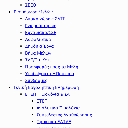
ΣΕΕΟ
Ενημέρωση Μελών
Ανακοινώσεις ΣΑΤΕ
Γνωμοδοτήσεις
Εργασιακά/ΣΣΕ
Ασφαλιστικά
Δημόσια Έργα
Βήμα Μελών
ΣΔΕ/Τμ. Κατ.
Προσφορές προς τα Μέλη
Υποδείγματα – Πρότυπα
Συνδρομές
Γενική Εργοληπτική Ενημέρωση
ΕΤΕΠ, Τιμολόγια & ΣΑ
ΕΤΕΠ
Αναλυτικά Τιμολόγια
Συντελεστές Αναθεώρησης
Πρακτικά ΕΔΤΔΕ