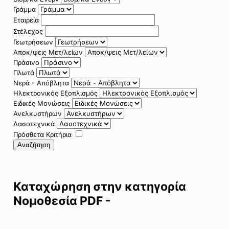
Γράμμα
Εταιρεία
Στέλεχος
Γεωτρήσεων
Αποκ/ψεις Μετ/λείων
Πράσινο
Πλωτά
Νερά - Απόβλητα
Ηλεκτρονικός Εξοπλισμός
Ειδικές Μονώσεις
Ανελκυστήρων
Δασοτεχνικά
Πρόσθετα Κριτήρια
Αναζήτηση
Καταχώρηση στην κατηγορία
Νομοθεσία PDF -