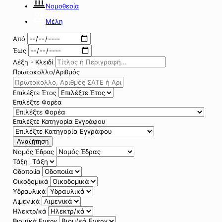
Νομοθεσία
Μέλη
Από
Έως
Λέξη - Κλειδί
Πρωτοκολλο/Αριθμός
Επιλέξτε Έτος
Επιλέξτε Φορέα
Επιλέξτε Κατηγορία Εγγράφου
Αναζήτηση
Νομός Έδρας
Τάξη
Οδοποιία
Οικοδομικά
Υδραυλικά
Λιμενικά
Ηλεκτρ/κά
Βιομ/κά Ενεργ