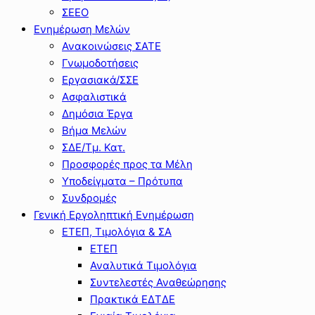
ΣΕΕΟ
Ενημέρωση Μελών
Ανακοινώσεις ΣΑΤΕ
Γνωμοδοτήσεις
Εργασιακά/ΣΣΕ
Ασφαλιστικά
Δημόσια Έργα
Βήμα Μελών
ΣΔΕ/Τμ. Κατ.
Προσφορές προς τα Μέλη
Υποδείγματα – Πρότυπα
Συνδρομές
Γενική Εργοληπτική Ενημέρωση
ΕΤΕΠ, Τιμολόγια & ΣΑ
ΕΤΕΠ
Αναλυτικά Τιμολόγια
Συντελεστές Αναθεώρησης
Πρακτικά ΕΔΤΔΕ