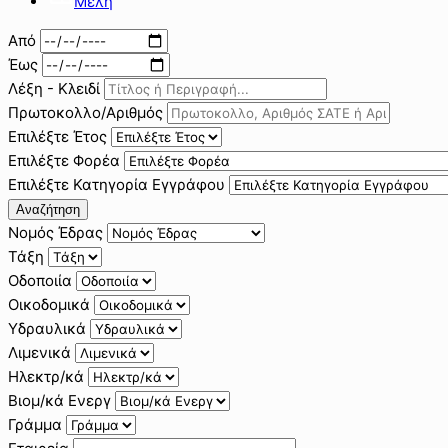
Μέλη
Από
Έως
Λέξη - Κλειδί
Πρωτοκολλο/Αριθμός
Επιλέξτε Έτος
Επιλέξτε Φορέα
Επιλέξτε Κατηγορία Εγγράφου
Αναζήτηση
Νομός Έδρας
Τάξη
Οδοποιία
Οικοδομικά
Υδραυλικά
Λιμενικά
Ηλεκτρ/κά
Βιομ/κά Ενεργ
Γράμμα