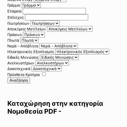
Γράμμα
Εταιρεία
Στέλεχος
Γεωτρήσεων
Αποκ/ψεις Μετ/λείων
Πράσινο
Πλωτά
Νερά - Απόβλητα
Ηλεκτρονικός Εξοπλισμός
Ειδικές Μονώσεις
Ανελκυστήρων
Δασοτεχνικά
Πρόσθετα Κριτήρια
Αναζήτηση
Καταχώρηση στην κατηγορία
Νομοθεσία PDF -