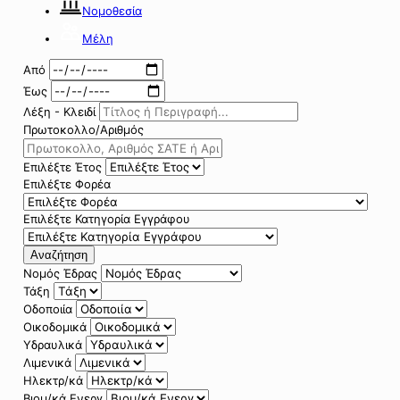
Νομοθεσία
Μέλη
Από
Έως
Λέξη - Κλειδί
Πρωτοκολλο/Αριθμός
Επιλέξτε Έτος
Επιλέξτε Φορέα
Επιλέξτε Κατηγορία Εγγράφου
Αναζήτηση
Νομός Έδρας
Τάξη
Οδοποιία
Οικοδομικά
Υδραυλικά
Λιμενικά
Ηλεκτρ/κά
Βιομ/κά Ενεργ