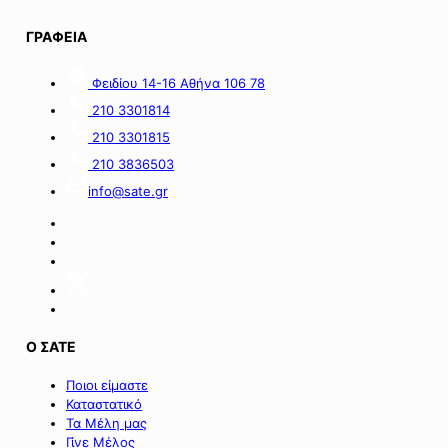
Χωροταξικό
Πλαίσιο
ΓΡΑΦΕΙΑ
για
τον
Φειδίου 14-16 Αθήνα 106 78
Τουρισμό:
Στρατηγικό
210 3301814
εργαλείο
210 3301815
για
οργανωμένη,
210 3836503
ισόρροπη
info@sate.gr
και
βιώσιμη
τουριστική
ανάπτυξη».
Ο ΣΑΤΕ
Ποιοι είμαστε
Καταστατικό
Τα Μέλη μας
Γίνε Μέλος