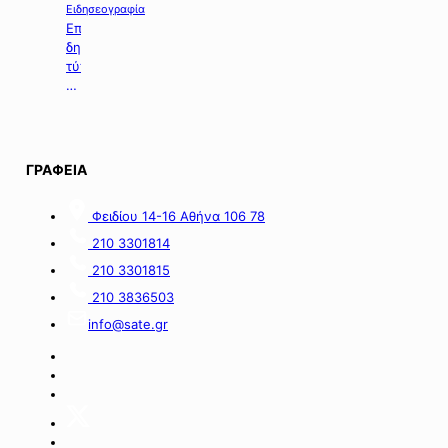
χορήγηση
Ειδησεογραφία
ενίσχυσης
Επιλογή
σε
δημοσιευμάτων
επιχειρήσεις
τύπου
με
της
οικονομικές
06.08.2026.
απώλειες
στις
περιοχές
ΓΡΑΦΕΙΑ
της
νήσου
Σαμοθράκης».
Φειδίου 14-16 Αθήνα 106 78
210 3301814
210 3301815
210 3836503
info@sate.gr