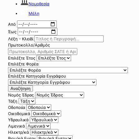
Νομοθεσία
Μέλη
Από
Έως
Λέξη - Κλειδί
Πρωτοκολλο/Αριθμός
Επιλέξτε Έτος
Επιλέξτε Φορέα
Επιλέξτε Κατηγορία Εγγράφου
Αναζήτηση
Νομός Έδρας
Τάξη
Οδοποιία
Οικοδομικά
Υδραυλικά
Λιμενικά
Ηλεκτρ/κά
Βιομ/κά Ενεργ