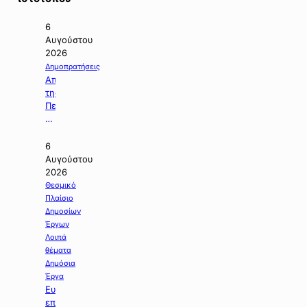
6
Αυγούστου
2026
Δημοπρατήσεις
Απόφαση
της
Περιφέρειας
Κεντρικής
Μακεδονίας
με
6
την
Αυγούστου
οποία
2026
ματαιώνεται
Θεσμικό
δημοπρασία
Πλαίσιο
έργου.
Δημοσίων
Έργων
Λοιπά
θέματα
Δημόσια
Έργα
Ευχαριστήριος
επιστολή