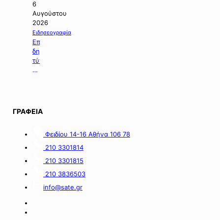
ενδιαφέροντος
6
για
Αυγούστου
τη
2026
χορήγηση
Ειδησεογραφία
ενίσχυσης
Επιλογή
σε
δημοσιευμάτων
επιχειρήσεις
τύπου
με
της
οικονομικές
06.08.2026.
απώλειες
στις
περιοχές
ΓΡΑΦΕΙΑ
της
νήσου
Σαμοθράκης».
Φειδίου 14-16 Αθήνα 106 78
210 3301814
210 3301815
210 3836503
info@sate.gr