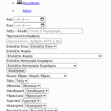
Νομοθεσία
Μέλη
Από
Έως
Λέξη - Κλειδί
Πρωτοκολλο/Αριθμός
Επιλέξτε Έτος
Επιλέξτε Φορέα
Επιλέξτε Κατηγορία Εγγράφου
Αναζήτηση
Νομός Έδρας
Τάξη
Οδοποιία
Οικοδομικά
Υδραυλικά
Λιμενικά
Ηλεκτρ/κά
Βιομ/κά Ενεργ