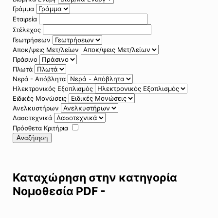
Γράμμα
Εταιρεία
Στέλεχος
Γεωτρήσεων
Αποκ/ψεις Μετ/λείων
Πράσινο
Πλωτά
Νερά - Απόβλητα
Ηλεκτρονικός Εξοπλισμός
Ειδικές Μονώσεις
Ανελκυστήρων
Δασοτεχνικά
Πρόσθετα Κριτήρια
Αναζήτηση
Καταχώρηση στην κατηγορία
Νομοθεσία PDF -