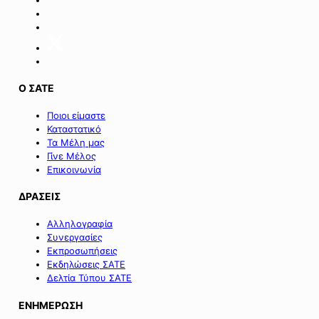
επιχειρήσεων
της
Σαμοθράκης».
Ο ΣΑΤΕ
Ποιοι είμαστε
Καταστατικό
Τα Μέλη μας
Γίνε Μέλος
Επικοινωνία
ΔΡΑΣΕΙΣ
Αλληλογραφία
Συνεργασίες
Εκπροσωπήσεις
Εκδηλώσεις ΣΑΤΕ
Δελτία Τύπου ΣΑΤΕ
ΕΝΗΜΕΡΩΣΗ