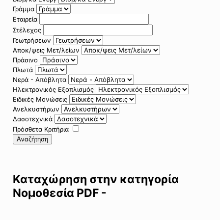
Γράμμα
Εταιρεία
Στέλεχος
Γεωτρήσεων
Αποκ/ψεις Μετ/λείων
Πράσινο
Πλωτά
Νερά - Απόβλητα
Ηλεκτρονικός Εξοπλισμός
Ειδικές Μονώσεις
Ανελκυστήρων
Δασοτεχνικά
Πρόσθετα Κριτήρια
Αναζήτηση
Καταχώρηση στην κατηγορία
Νομοθεσία PDF -