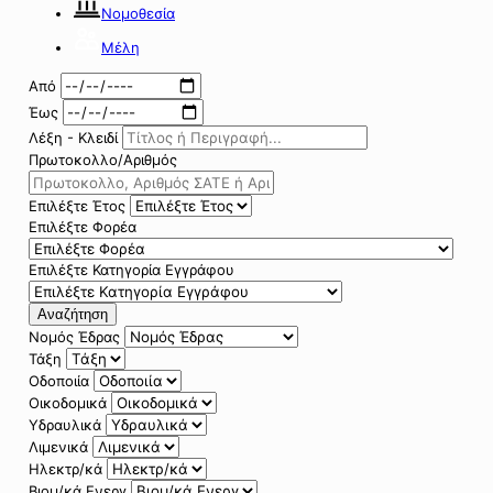
Νομοθεσία
Μέλη
Από
Έως
Λέξη - Κλειδί
Πρωτοκολλο/Αριθμός
Επιλέξτε Έτος
Επιλέξτε Φορέα
Επιλέξτε Κατηγορία Εγγράφου
Αναζήτηση
Νομός Έδρας
Τάξη
Οδοποιία
Οικοδομικά
Υδραυλικά
Λιμενικά
Ηλεκτρ/κά
Βιομ/κά Ενεργ