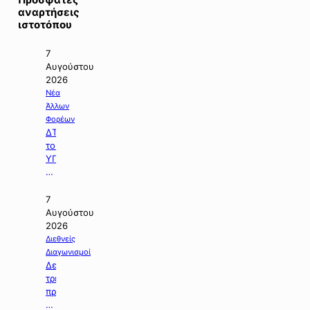
αναρτήσεις
ιστοτόπου
7
Αυγούστου
2026
Νέα
Άλλων
Φορέων
ΔΤ
του
ΥΠΠΕΝ
με
θέμα:
«Ειδικό
7
Χωροταξικό
Αυγούστου
Πλαίσιο
2026
για
Διεθνείς
τον
Διαγωνισμοί
Τουρισμό:
Δελτίο
Στρατηγικό
τρεχουσών
εργαλείο
προκηρύξεων
για
δημοσίων