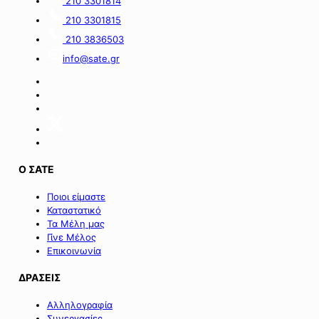
210 3301814
του
κύκλο
210 3301815
Πράσινου
του
Ταμείου».
ειδικού
210 3836503
σχήματος
info@sate.gr
στήριξης
των
επιχειρήσεων
της
Σαμοθράκης».
Ο ΣΑΤΕ
Ποιοι είμαστε
Καταστατικό
Τα Μέλη μας
Γίνε Μέλος
Επικοινωνία
ΔΡΑΣΕΙΣ
Αλληλογραφία
Συνεργασίες