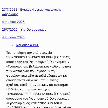
27/7/2022 | Ενιαίος Φορέας Κοινωνικής
Ασφάλισης
4 Ιουλίου 2025
26/7/2022 | Υπ. Οικονομικών
4 Ιουλίου 2025
Νομοθεσία PDF
Τροποποίηση της υπό στοιχεία
1067780/82/ Γ0013/09.06.1994 (ΠΟΛ.1149)
απόφασης του Υφυπουργού Οικονομικών
«Τροποποίηση, βελτίωση και κωδικοποίηση
των διατάξεων που αφορούν τη
φορολογητέα αξία μεταβιβαζομένων με
οποιαδήποτε αιτία ακινήτων εντός
σχεδίου, κατά το αντικειμενικό σύστημα»
(Β’ 549), και της υπό στοιχεία
1129485/479/Γ0013/03.12.1996 (ΠΟΛ.1310)
απόφασης του Υφυπουργού Οικονομικών
«Προσδιορισμός κατ’ άρθρο 41α του ν.
1249/1982 με αντικειμενικά κριτήρια, αξίας