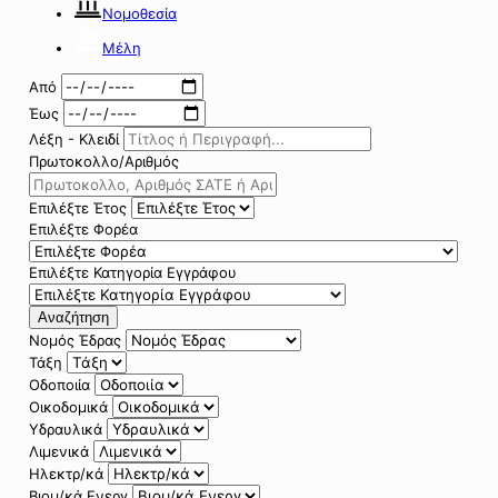
Νομοθεσία
Μέλη
Από
Έως
Λέξη - Κλειδί
Πρωτοκολλο/Αριθμός
Επιλέξτε Έτος
Επιλέξτε Φορέα
Επιλέξτε Κατηγορία Εγγράφου
Αναζήτηση
Νομός Έδρας
Τάξη
Οδοποιία
Οικοδομικά
Υδραυλικά
Λιμενικά
Ηλεκτρ/κά
Βιομ/κά Ενεργ