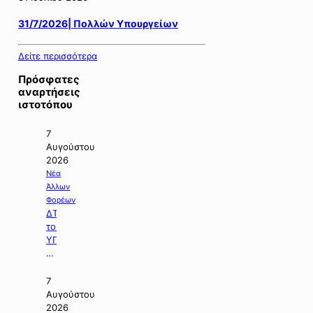
31/7/2026| Πολλών Υπουργείων
Δείτε περισσότερα
Πρόσφατες
αναρτήσεις
ιστοτόπου
7
Αυγούστου
2026
Νέα
Άλλων
Φορέων
ΔΤ
του
ΥΠΠΕΝ
με
θέμα:
«Ειδικό
7
Χωροταξικό
Αυγούστου
Πλαίσιο
2026