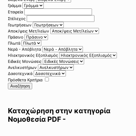
Γράμμα
Εταιρεία
Στέλεχος
Γεωτρήσεων
Αποκ/ψεις Μετ/λείων
Πράσινο
Πλωτά
Νερά - Απόβλητα
Ηλεκτρονικός Εξοπλισμός
Ειδικές Μονώσεις
Ανελκυστήρων
Δασοτεχνικά
Πρόσθετα Κριτήρια
Αναζήτηση
Καταχώρηση στην κατηγορία
Νομοθεσία PDF -