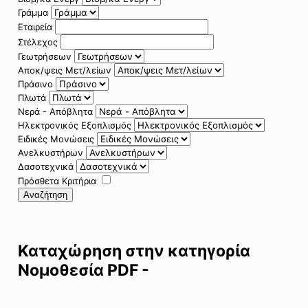
Γράμμα
Εταιρεία
Στέλεχος
Γεωτρήσεων
Αποκ/ψεις Μετ/λείων
Πράσινο
Πλωτά
Νερά - Απόβλητα
Ηλεκτρονικός Εξοπλισμός
Ειδικές Μονώσεις
Ανελκυστήρων
Δασοτεχνικά
Πρόσθετα Κριτήρια
Αναζήτηση
Καταχώρηση στην κατηγορία
Νομοθεσία PDF -