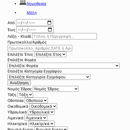
Νομοθεσία
Μέλη
Από
Έως
Λέξη - Κλειδί
Πρωτοκολλο/Αριθμός
Επιλέξτε Έτος
Επιλέξτε Φορέα
Επιλέξτε Κατηγορία Εγγράφου
Αναζήτηση
Νομός Έδρας
Τάξη
Οδοποιία
Οικοδομικά
Υδραυλικά
Λιμενικά
Ηλεκτρ/κά
Βιομ/κά Ενεργ