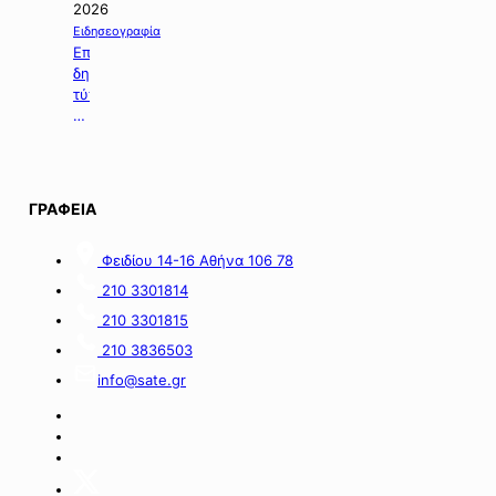
τη
2026
χορήγηση
Ειδησεογραφία
ενίσχυσης
Επιλογή
σε
δημοσιευμάτων
επιχειρήσεις
τύπου
με
της
οικονομικές
06.08.2026.
απώλειες
στις
περιοχές
ΓΡΑΦΕΙΑ
της
νήσου
Σαμοθράκης».
Φειδίου 14-16 Αθήνα 106 78
210 3301814
210 3301815
210 3836503
info@sate.gr