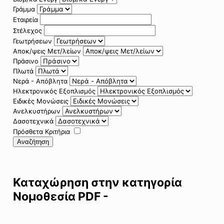
Γράμμα
Εταιρεία
Στέλεχος
Γεωτρήσεων
Αποκ/ψεις Μετ/λείων
Πράσινο
Πλωτά
Νερά - Απόβλητα
Ηλεκτρονικός Εξοπλισμός
Ειδικές Μονώσεις
Ανελκυστήρων
Δασοτεχνικά
Πρόσθετα Κριτήρια
Αναζήτηση
Καταχώρηση στην κατηγορία
Νομοθεσία PDF -