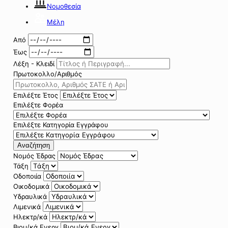
Νομοθεσία
Μέλη
Από
Έως
Λέξη - Κλειδί
Πρωτοκολλο/Αριθμός
Επιλέξτε Έτος
Επιλέξτε Φορέα
Επιλέξτε Κατηγορία Εγγράφου
Αναζήτηση
Νομός Έδρας
Τάξη
Οδοποιία
Οικοδομικά
Υδραυλικά
Λιμενικά
Ηλεκτρ/κά
Βιομ/κά Ενεργ