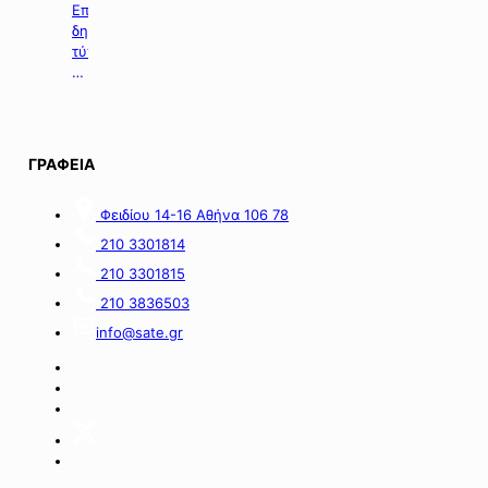
ενίσχυσης
Επιλογή
σε
δημοσιευμάτων
επιχειρήσεις
τύπου
με
της
οικονομικές
06.08.2026.
απώλειες
στις
περιοχές
ΓΡΑΦΕΙΑ
της
νήσου
Σαμοθράκης».
Φειδίου 14-16 Αθήνα 106 78
210 3301814
210 3301815
210 3836503
info@sate.gr