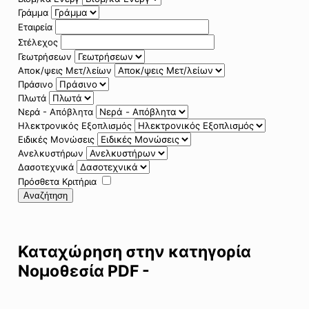
Γράμμα
Εταιρεία
Στέλεχος
Γεωτρήσεων
Αποκ/ψεις Μετ/λείων
Πράσινο
Πλωτά
Νερά - Απόβλητα
Ηλεκτρονικός Εξοπλισμός
Ειδικές Μονώσεις
Ανελκυστήρων
Δασοτεχνικά
Πρόσθετα Κριτήρια
Αναζήτηση
Καταχώρηση στην κατηγορία
Νομοθεσία PDF -