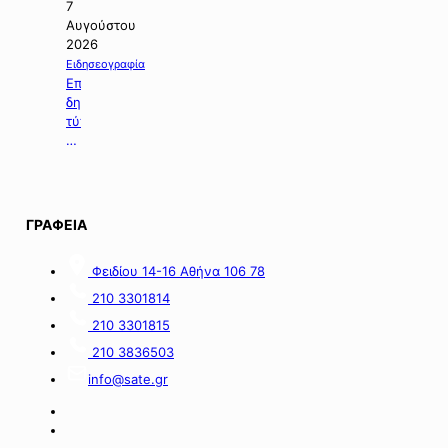
στήριξης
οικονομικών,
7
των
εμπορικών
Αυγούστου
επιχειρήσεων
και
2026
της
επιχειρηματικών
Ειδησεογραφία
Σαμοθράκης».
ειδήσεων
Επιλογή
για
δημοσιευμάτων
την
τύπου
Αλβανία.
της
07.08.2026.
ΓΡΑΦΕΙΑ
Φειδίου 14-16 Αθήνα 106 78
210 3301814
210 3301815
210 3836503
info@sate.gr