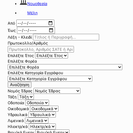
Νομοθεσία
Μέλη
Από
Έως
Λέξη - Κλειδί
Πρωτοκολλο/Αριθμός
Επιλέξτε Έτος
Επιλέξτε Φορέα
Επιλέξτε Κατηγορία Εγγράφου
Αναζήτηση
Νομός Έδρας
Τάξη
Οδοποιία
Οικοδομικά
Υδραυλικά
Λιμενικά
Ηλεκτρ/κά
Βιομ/κά Ενεργ