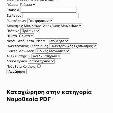
Γράμμα
Εταιρεία
Στέλεχος
Γεωτρήσεων
Αποκ/ψεις Μετ/λείων
Πράσινο
Πλωτά
Νερά - Απόβλητα
Ηλεκτρονικός Εξοπλισμός
Ειδικές Μονώσεις
Ανελκυστήρων
Δασοτεχνικά
Πρόσθετα Κριτήρια
Αναζήτηση
Καταχώρηση στην κατηγορία
Νομοθεσία PDF -