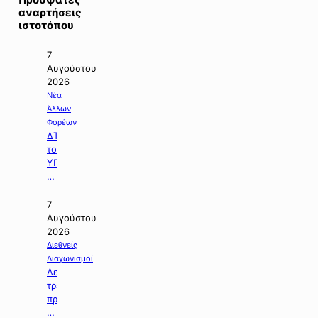
αναρτήσεις
ιστοτόπου
7
Αυγούστου
2026
Νέα
Άλλων
Φορέων
ΔΤ
του
ΥΠΠΕΝ
με
θέμα:
«Ειδικό
7
Χωροταξικό
Αυγούστου
Πλαίσιο
2026
για
Διεθνείς
τον
Διαγωνισμοί
Τουρισμό:
Δελτίο
Στρατηγικό
τρεχουσών
εργαλείο
προκηρύξεων
για
δημοσίων