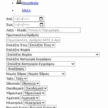
Νομοθεσία
Μέλη
Από
Έως
Λέξη - Κλειδί
Πρωτοκολλο/Αριθμός
Επιλέξτε Έτος
Επιλέξτε Φορέα
Επιλέξτε Κατηγορία Εγγράφου
Αναζήτηση
Νομός Έδρας
Τάξη
Οδοποιία
Οικοδομικά
Υδραυλικά
Λιμενικά
Ηλεκτρ/κά
Βιομ/κά Ενεργ