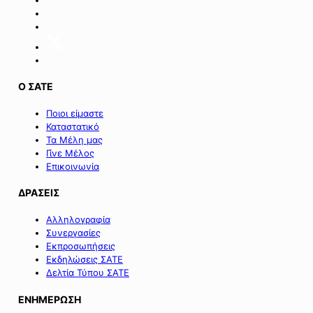
επιχειρήσεων
της
Σαμοθράκης».
Ο ΣΑΤΕ
Ποιοι είμαστε
Καταστατικό
Τα Μέλη μας
Γίνε Μέλος
Επικοινωνία
ΔΡΑΣΕΙΣ
Αλληλογραφία
Συνεργασίες
Εκπροσωπήσεις
Εκδηλώσεις ΣΑΤΕ
Δελτία Τύπου ΣΑΤΕ
ΕΝΗΜΕΡΩΣΗ