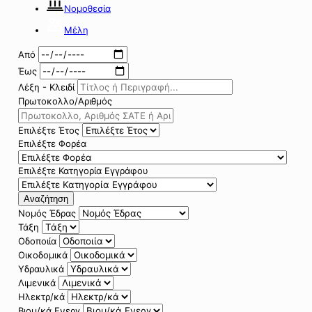
Νομοθεσία
Μέλη
Από
Έως
Λέξη - Κλειδί
Πρωτοκολλο/Αριθμός
Επιλέξτε Έτος
Επιλέξτε Φορέα
Επιλέξτε Κατηγορία Εγγράφου
Αναζήτηση
Νομός Έδρας
Τάξη
Οδοποιία
Οικοδομικά
Υδραυλικά
Λιμενικά
Ηλεκτρ/κά
Βιομ/κά Ενεργ