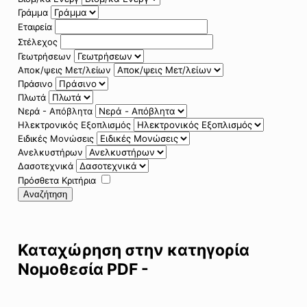
Γράμμα
Εταιρεία
Στέλεχος
Γεωτρήσεων
Αποκ/ψεις Μετ/λείων
Πράσινο
Πλωτά
Νερά - Απόβλητα
Ηλεκτρονικός Εξοπλισμός
Ειδικές Μονώσεις
Ανελκυστήρων
Δασοτεχνικά
Πρόσθετα Κριτήρια
Αναζήτηση
Καταχώρηση στην κατηγορία
Νομοθεσία PDF -