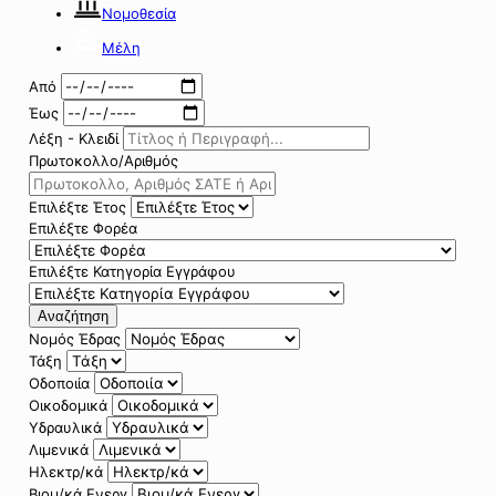
Νομοθεσία
Μέλη
Από
Έως
Λέξη - Κλειδί
Πρωτοκολλο/Αριθμός
Επιλέξτε Έτος
Επιλέξτε Φορέα
Επιλέξτε Κατηγορία Εγγράφου
Αναζήτηση
Νομός Έδρας
Τάξη
Οδοποιία
Οικοδομικά
Υδραυλικά
Λιμενικά
Ηλεκτρ/κά
Βιομ/κά Ενεργ