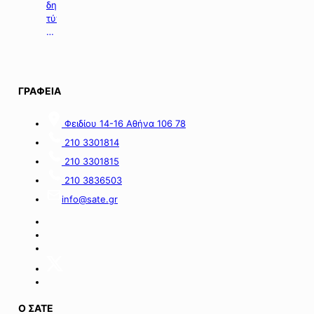
για
δημοσιευμάτων
την
τύπου
Αλβανία.
της
07.08.2026.
ΓΡΑΦΕΙΑ
Φειδίου 14-16 Αθήνα 106 78
210 3301814
210 3301815
210 3836503
info@sate.gr
Ο ΣΑΤΕ