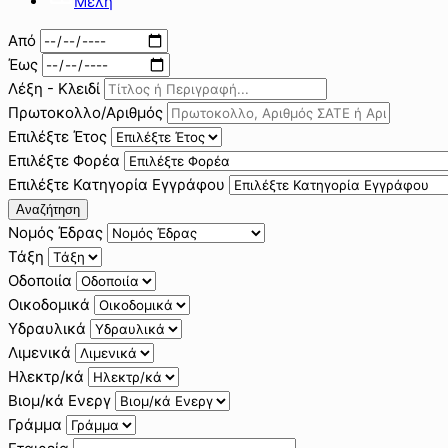
Μέλη
Από
Έως
Λέξη - Κλειδί
Πρωτοκολλο/Αριθμός
Επιλέξτε Έτος
Επιλέξτε Φορέα
Επιλέξτε Κατηγορία Εγγράφου
Αναζήτηση
Νομός Έδρας
Τάξη
Οδοποιία
Οικοδομικά
Υδραυλικά
Λιμενικά
Ηλεκτρ/κά
Βιομ/κά Ενεργ
Γράμμα