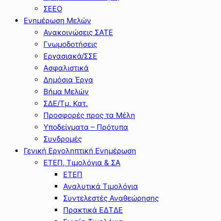
ΣΕΕΟ
Ενημέρωση Μελών
Ανακοινώσεις ΣΑΤΕ
Γνωμοδοτήσεις
Εργασιακά/ΣΣΕ
Ασφαλιστικά
Δημόσια Έργα
Βήμα Μελών
ΣΔΕ/Τμ. Κατ.
Προσφορές προς τα Μέλη
Υποδείγματα – Πρότυπα
Συνδρομές
Γενική Εργοληπτική Ενημέρωση
ΕΤΕΠ, Τιμολόγια & ΣΑ
ΕΤΕΠ
Αναλυτικά Τιμολόγια
Συντελεστές Αναθεώρησης
Πρακτικά ΕΔΤΔΕ