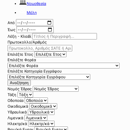
Νομοθεσία
Μέλη
Από
Έως
Λέξη - Κλειδί
Πρωτοκολλο/Αριθμός
Επιλέξτε Έτος
Επιλέξτε Φορέα
Επιλέξτε Κατηγορία Εγγράφου
Αναζήτηση
Νομός Έδρας
Τάξη
Οδοποιία
Οικοδομικά
Υδραυλικά
Λιμενικά
Ηλεκτρ/κά
Βιομ/κά Ενεργ