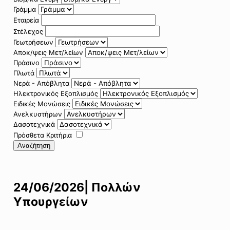
Γράμμα
Εταιρεία
Στέλεχος
Γεωτρήσεων
Αποκ/ψεις Μετ/λείων
Πράσινο
Πλωτά
Νερά - Απόβλητα
Ηλεκτρονικός Εξοπλισμός
Ειδικές Μονώσεις
Ανελκυστήρων
Δασοτεχνικά
Πρόσθετα Κριτήρια
Αναζήτηση
24/06/2026| Πολλών
Υπουργείων