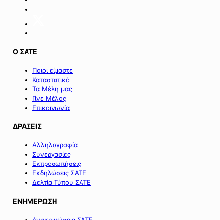
της
Σαμοθράκης».
Ο ΣΑΤΕ
Ποιοι είμαστε
Καταστατικό
Τα Μέλη μας
Γίνε Μέλος
Επικοινωνία
ΔΡΑΣΕΙΣ
Αλληλογραφία
Συνεργασίες
Εκπροσωπήσεις
Εκδηλώσεις ΣΑΤΕ
Δελτία Τύπου ΣΑΤΕ
ΕΝΗΜΕΡΩΣΗ
Ανακοινώσεις ΣΑΤΕ