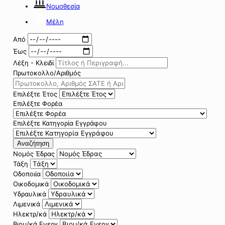
Νομοθεσία
Μέλη
Από
Έως
Λέξη - Κλειδί
Πρωτοκολλο/Αριθμός
Επιλέξτε Έτος
Επιλέξτε Φορέα
Επιλέξτε Κατηγορία Εγγράφου
Αναζήτηση
Νομός Έδρας
Τάξη
Οδοποιία
Οικοδομικά
Υδραυλικά
Λιμενικά
Ηλεκτρ/κά
Βιομ/κά Ενεργ