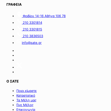
Εργολαβίας
ΓΡΑΦΕΙΑ
Ε-925».
Φειδίου 14-16 Αθήνα 106 78
210 3301814
210 3301815
210 3836503
info@sate.gr
Ο ΣΑΤΕ
Ποιοι είμαστε
Καταστατικό
Τα Μέλη μας
Γίνε Μέλος
Επικοινωνία