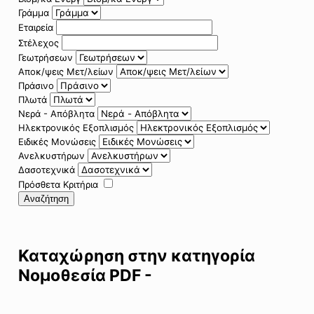
Γράμμα
Εταιρεία
Στέλεχος
Γεωτρήσεων
Αποκ/ψεις Μετ/λείων
Πράσινο
Πλωτά
Νερά - Απόβλητα
Ηλεκτρονικός Εξοπλισμός
Ειδικές Μονώσεις
Ανελκυστήρων
Δασοτεχνικά
Πρόσθετα Κριτήρια
Αναζήτηση
Καταχώρηση στην κατηγορία
Νομοθεσία PDF -