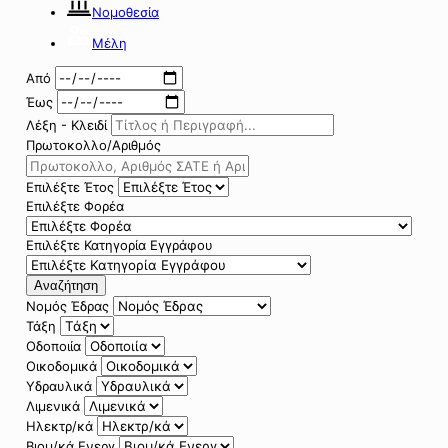
Νομοθεσία
Μέλη
Από
Έως
Λέξη - Κλειδί
Πρωτοκολλο/Αριθμός
Επιλέξτε Έτος
Επιλέξτε Φορέα
Επιλέξτε Κατηγορία Εγγράφου
Αναζήτηση
Νομός Έδρας
Τάξη
Οδοποιία
Οικοδομικά
Υδραυλικά
Λιμενικά
Ηλεκτρ/κά
Βιομ/κά Ενεργ