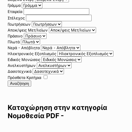
Γράμμα
Εταιρεία
Στέλεχος
Γεωτρήσεων
Αποκ/ψεις Μετ/λείων
Πράσινο
Πλωτά
Νερά - Απόβλητα
Ηλεκτρονικός Εξοπλισμός
Ειδικές Μονώσεις
Ανελκυστήρων
Δασοτεχνικά
Πρόσθετα Κριτήρια
Αναζήτηση
Καταχώρηση στην κατηγορία
Νομοθεσία PDF -