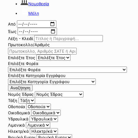
Νομοθεσία
Μέλη
Από
Έως
Λέξη - Κλειδί
Πρωτοκολλο/Αριθμός
Επιλέξτε Έτος
Επιλέξτε Φορέα
Επιλέξτε Κατηγορία Εγγράφου
Αναζήτηση
Νομός Έδρας
Τάξη
Οδοποιία
Οικοδομικά
Υδραυλικά
Λιμενικά
Ηλεκτρ/κά
Βιομ/κά Ενεργ