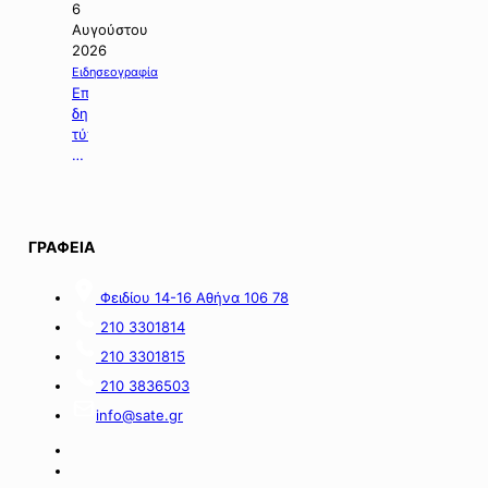
ενδιαφέροντος
6
για
Αυγούστου
τη
2026
χορήγηση
Ειδησεογραφία
ενίσχυσης
Επιλογή
σε
δημοσιευμάτων
επιχειρήσεις
τύπου
με
της
οικονομικές
06.08.2026.
απώλειες
στις
περιοχές
ΓΡΑΦΕΙΑ
της
νήσου
Σαμοθράκης».
Φειδίου 14-16 Αθήνα 106 78
210 3301814
210 3301815
210 3836503
info@sate.gr