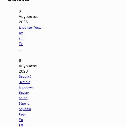
6
Αυγούστου
2026
Δημοπρατήσεις
Απόφαση
της
Περιφέρειας
Κεντρικής
Μακεδονίας
με
6
την
Αυγούστου
οποία
2026
ματαιώνεται
Θεσμικό
δημοπρασία
Πλαίσιο
έργου.
Δημοσίων
Έργων
Λοιπά
θέματα
Δημόσια
Έργα
Ευχαριστήριος
επιστολή