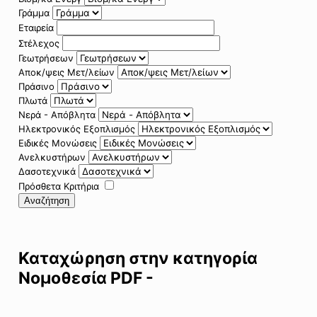
Γράμμα
Εταιρεία
Στέλεχος
Γεωτρήσεων
Αποκ/ψεις Μετ/λείων
Πράσινο
Πλωτά
Νερά - Απόβλητα
Ηλεκτρονικός Εξοπλισμός
Ειδικές Μονώσεις
Ανελκυστήρων
Δασοτεχνικά
Πρόσθετα Κριτήρια
Αναζήτηση
Καταχώρηση στην κατηγορία
Νομοθεσία PDF -