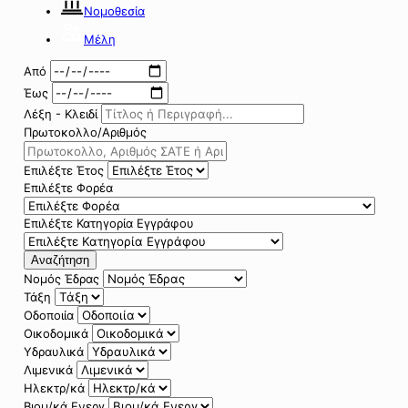
Νομοθεσία
Μέλη
Από
Έως
Λέξη - Κλειδί
Πρωτοκολλο/Αριθμός
Επιλέξτε Έτος
Επιλέξτε Φορέα
Επιλέξτε Κατηγορία Εγγράφου
Αναζήτηση
Νομός Έδρας
Τάξη
Οδοποιία
Οικοδομικά
Υδραυλικά
Λιμενικά
Ηλεκτρ/κά
Βιομ/κά Ενεργ