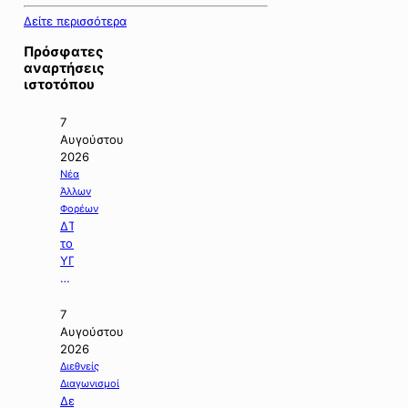
Δείτε περισσότερα
Πρόσφατες
αναρτήσεις
ιστοτόπου
7
Αυγούστου
2026
Νέα
Άλλων
Φορέων
ΔΤ
του
ΥΠΠΕΝ
με
θέμα:
«Ειδικό
7
Χωροταξικό
Αυγούστου
Πλαίσιο
2026
για
Διεθνείς
τον
Διαγωνισμοί
Τουρισμό:
Δελτίο