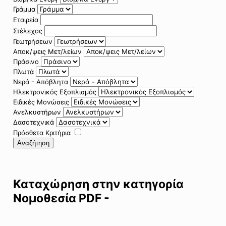
Γράμμα
Εταιρεία
Στέλεχος
Γεωτρήσεων
Αποκ/ψεις Μετ/λείων
Πράσινο
Πλωτά
Νερά - Απόβλητα
Ηλεκτρονικός Εξοπλισμός
Ειδικές Μονώσεις
Ανελκυστήρων
Δασοτεχνικά
Πρόσθετα Κριτήρια
Αναζήτηση
Καταχώρηση στην κατηγορία
Νομοθεσία PDF -