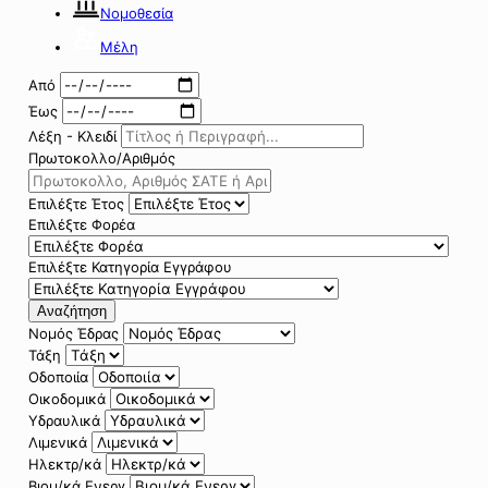
Νομοθεσία
Μέλη
Από
Έως
Λέξη - Κλειδί
Πρωτοκολλο/Αριθμός
Επιλέξτε Έτος
Επιλέξτε Φορέα
Επιλέξτε Κατηγορία Εγγράφου
Αναζήτηση
Νομός Έδρας
Τάξη
Οδοποιία
Οικοδομικά
Υδραυλικά
Λιμενικά
Ηλεκτρ/κά
Βιομ/κά Ενεργ