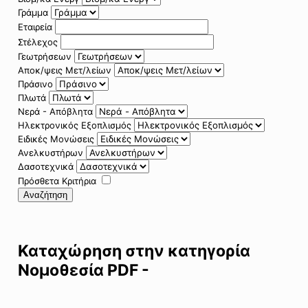
Γράμμα
Εταιρεία
Στέλεχος
Γεωτρήσεων
Αποκ/ψεις Μετ/λείων
Πράσινο
Πλωτά
Νερά - Απόβλητα
Ηλεκτρονικός Εξοπλισμός
Ειδικές Μονώσεις
Ανελκυστήρων
Δασοτεχνικά
Πρόσθετα Κριτήρια
Αναζήτηση
Καταχώρηση στην κατηγορία
Νομοθεσία PDF -