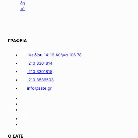
σε
δημοσιευμάτων
επιχειρήσεις
τύπου
με
της
οικονομικές
06.08.2026.
απώλειες
στις
περιοχές
ΓΡΑΦΕΙΑ
της
νήσου
Σαμοθράκης».
Φειδίου 14-16 Αθήνα 106 78
210 3301814
210 3301815
210 3836503
info@sate.gr
Ο ΣΑΤΕ