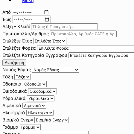
Μέλη
Από
Έως
Λέξη - Κλειδί
Πρωτοκολλο/Αριθμός
Επιλέξτε Έτος
Επιλέξτε Φορέα
Επιλέξτε Κατηγορία Εγγράφου
Αναζήτηση
Νομός Έδρας
Τάξη
Οδοποιία
Οικοδομικά
Υδραυλικά
Λιμενικά
Ηλεκτρ/κά
Βιομ/κά Ενεργ
Γράμμα