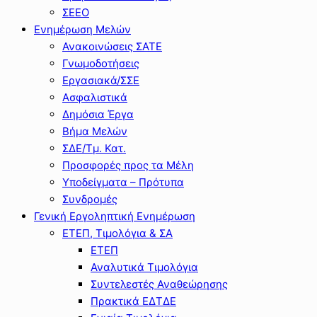
ΣΕΕΟ
Ενημέρωση Μελών
Ανακοινώσεις ΣΑΤΕ
Γνωμοδοτήσεις
Εργασιακά/ΣΣΕ
Ασφαλιστικά
Δημόσια Έργα
Βήμα Μελών
ΣΔΕ/Τμ. Κατ.
Προσφορές προς τα Μέλη
Υποδείγματα – Πρότυπα
Συνδρομές
Γενική Εργοληπτική Ενημέρωση
ΕΤΕΠ, Τιμολόγια & ΣΑ
ΕΤΕΠ
Αναλυτικά Τιμολόγια
Συντελεστές Αναθεώρησης
Πρακτικά ΕΔΤΔΕ