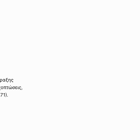
πραξης
χοπτώσεις,
71).