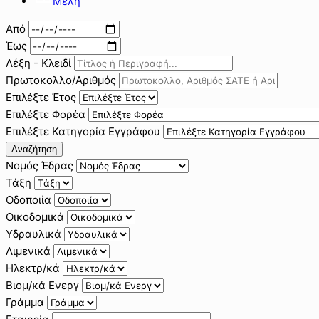
Μέλη
Από
Έως
Λέξη - Κλειδί
Πρωτοκολλο/Αριθμός
Επιλέξτε Έτος
Επιλέξτε Φορέα
Επιλέξτε Κατηγορία Εγγράφου
Αναζήτηση
Νομός Έδρας
Τάξη
Οδοποιία
Οικοδομικά
Υδραυλικά
Λιμενικά
Ηλεκτρ/κά
Βιομ/κά Ενεργ
Γράμμα