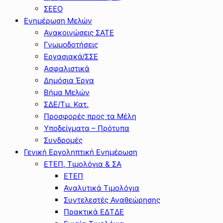
ΣΕΕΟ
Ενημέρωση Μελών
Ανακοινώσεις ΣΑΤΕ
Γνωμοδοτήσεις
Εργασιακά/ΣΣΕ
Ασφαλιστικά
Δημόσια Έργα
Βήμα Μελών
ΣΔΕ/Τμ. Κατ.
Προσφορές προς τα Μέλη
Υποδείγματα – Πρότυπα
Συνδρομές
Γενική Εργοληπτική Ενημέρωση
ΕΤΕΠ, Τιμολόγια & ΣΑ
ΕΤΕΠ
Αναλυτικά Τιμολόγια
Συντελεστές Αναθεώρησης
Πρακτικά ΕΔΤΔΕ