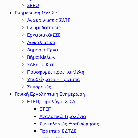
ΣΕΕΟ
Ενημέρωση Μελών
Ανακοινώσεις ΣΑΤΕ
Γνωμοδοτήσεις
Εργασιακά/ΣΣΕ
Ασφαλιστικά
Δημόσια Έργα
Βήμα Μελών
ΣΔΕ/Τμ. Κατ.
Προσφορές προς τα Μέλη
Υποδείγματα – Πρότυπα
Συνδρομές
Γενική Εργοληπτική Ενημέρωση
ΕΤΕΠ, Τιμολόγια & ΣΑ
ΕΤΕΠ
Αναλυτικά Τιμολόγια
Συντελεστές Αναθεώρησης
Πρακτικά ΕΔΤΔΕ