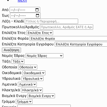
Μέλη
Από
Έως
Λέξη - Κλειδί
Πρωτοκολλο/Αριθμός
Επιλέξτε Έτος
Επιλέξτε Φορέα
Επιλέξτε Κατηγορία Εγγράφου
Αναζήτηση
Νομός Έδρας
Τάξη
Οδοποιία
Οικοδομικά
Υδραυλικά
Λιμενικά
Ηλεκτρ/κά
Βιομ/κά Ενεργ
Γράμμα