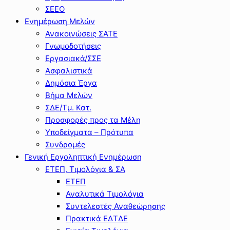
ΣΕΕΟ
Ενημέρωση Μελών
Ανακοινώσεις ΣΑΤΕ
Γνωμοδοτήσεις
Εργασιακά/ΣΣΕ
Ασφαλιστικά
Δημόσια Έργα
Βήμα Μελών
ΣΔΕ/Τμ. Κατ.
Προσφορές προς τα Μέλη
Υποδείγματα – Πρότυπα
Συνδρομές
Γενική Εργοληπτική Ενημέρωση
ΕΤΕΠ, Τιμολόγια & ΣΑ
ΕΤΕΠ
Αναλυτικά Τιμολόγια
Συντελεστές Αναθεώρησης
Πρακτικά ΕΔΤΔΕ