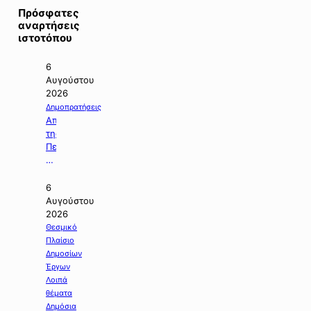
Πρόσφατες
αναρτήσεις
ιστοτόπου
6
Αυγούστου
2026
Δημοπρατήσεις
Απόφαση
της
Περιφέρειας
Κεντρικής
Μακεδονίας
με
6
την
Αυγούστου
οποία
2026
ματαιώνεται
Θεσμικό
δημοπρασία
Πλαίσιο
έργου.
Δημοσίων
Έργων
Λοιπά
θέματα
Δημόσια