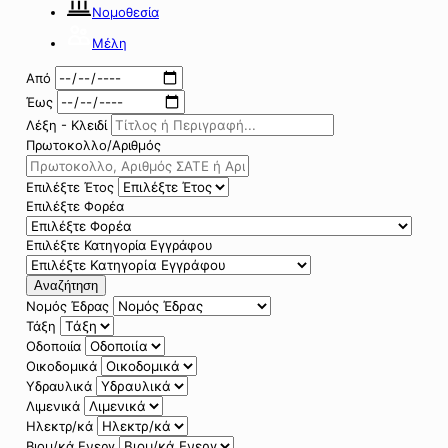
Νομοθεσία
Μέλη
Από
Έως
Λέξη - Κλειδί
Πρωτοκολλο/Αριθμός
Επιλέξτε Έτος
Επιλέξτε Φορέα
Επιλέξτε Κατηγορία Εγγράφου
Αναζήτηση
Νομός Έδρας
Τάξη
Οδοποιία
Οικοδομικά
Υδραυλικά
Λιμενικά
Ηλεκτρ/κά
Βιομ/κά Ενεργ