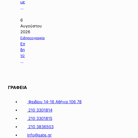
Αναστάσιο.
Αεροδρομίου
με
Πάρου».
θέμα:
«Εκδήλωση
ενδιαφέροντος
6
για
Αυγούστου
τη
2026
χορήγηση
Ειδησεογραφία
ενίσχυσης
Επιλογή
σε
δημοσιευμάτων
επιχειρήσεις
τύπου
με
της
οικονομικές
06.08.2026.
απώλειες
στις
περιοχές
ΓΡΑΦΕΙΑ
της
νήσου
Σαμοθράκης».
Φειδίου 14-16 Αθήνα 106 78
210 3301814
210 3301815
210 3836503
info@sate.gr