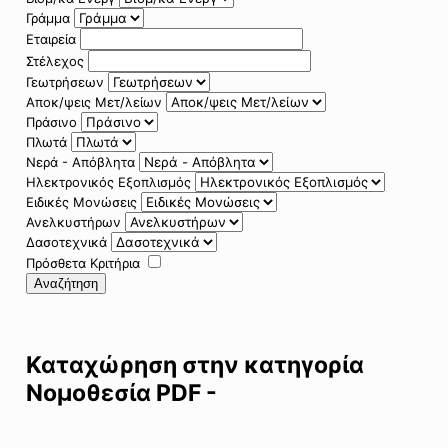
Γράμμα
Εταιρεία
Στέλεχος
Γεωτρήσεων
Αποκ/ψεις Μετ/λείων
Πράσινο
Πλωτά
Νερά - Απόβλητα
Ηλεκτρονικός Εξοπλισμός
Ειδικές Μονώσεις
Ανελκυστήρων
Δασοτεχνικά
Πρόσθετα Κριτήρια
Αναζήτηση
Καταχώρηση στην κατηγορία
Νομοθεσία PDF -