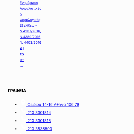
Ενημέρωση
Ασφαλιστικές
&
Φορολογικές
Εξελίξεις -
Ν.4387/2016,
Ν.4389/2016,
Ν. 4403/2016
ΔΤ
του
e-
ΕΦΚΑ
με
θέμα:
«Καταβολή
Αδειοδωροσήμου
ΓΡΑΦΕΙΑ
Αυγούστου
2026
Φειδίου 14-16 Αθήνα 106 78
σε
εργατοτεχνίτες
210 3301814
οικοδόμους».
210 3301815
210 3836503