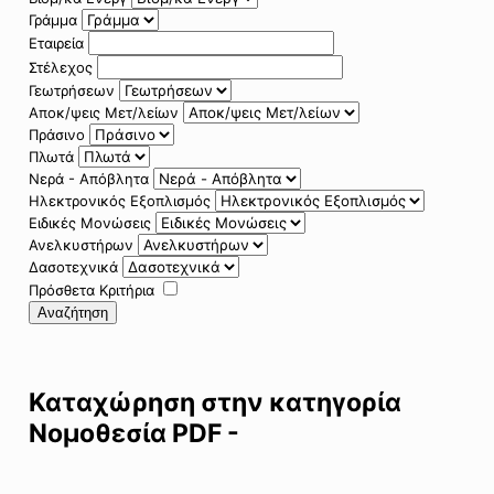
Γράμμα
Εταιρεία
Στέλεχος
Γεωτρήσεων
Αποκ/ψεις Μετ/λείων
Πράσινο
Πλωτά
Νερά - Απόβλητα
Ηλεκτρονικός Εξοπλισμός
Ειδικές Μονώσεις
Ανελκυστήρων
Δασοτεχνικά
Πρόσθετα Κριτήρια
Αναζήτηση
Καταχώρηση στην κατηγορία
Νομοθεσία PDF -