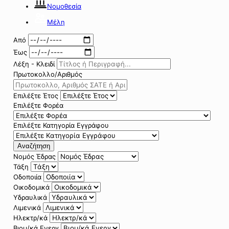
Νομοθεσία
Μέλη
Από
Έως
Λέξη - Κλειδί
Πρωτοκολλο/Αριθμός
Επιλέξτε Έτος
Επιλέξτε Φορέα
Επιλέξτε Κατηγορία Εγγράφου
Αναζήτηση
Νομός Έδρας
Τάξη
Οδοποιία
Οικοδομικά
Υδραυλικά
Λιμενικά
Ηλεκτρ/κά
Βιομ/κά Ενεργ