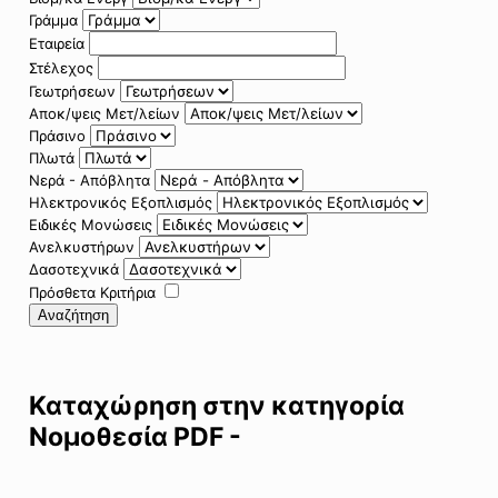
Γράμμα
Εταιρεία
Στέλεχος
Γεωτρήσεων
Αποκ/ψεις Μετ/λείων
Πράσινο
Πλωτά
Νερά - Απόβλητα
Ηλεκτρονικός Εξοπλισμός
Ειδικές Μονώσεις
Ανελκυστήρων
Δασοτεχνικά
Πρόσθετα Κριτήρια
Αναζήτηση
Καταχώρηση στην κατηγορία
Νομοθεσία PDF -