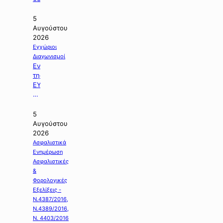
5
Αυγούστου
2026
Εγχώριοι
Διαγωνισμοί
Ενημέρωση
της
ΕΥΔΑΠ
με
θέμα:
«Διαγωνισμός
5
της
Αυγούστου
Εργολαβίας
2026
Ε-925».
Ασφαλιστικά
Ενημέρωση
Ασφαλιστικές
&
Φορολογικές
Εξελίξεις -
Ν.4387/2016,
Ν.4389/2016,
Ν. 4403/2016