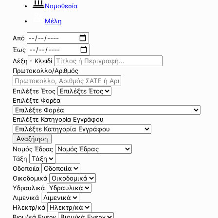
Νομοθεσία
Μέλη
Από
Έως
Λέξη - Κλειδί
Πρωτοκολλο/Αριθμός
Επιλέξτε Έτος
Επιλέξτε Φορέα
Επιλέξτε Κατηγορία Εγγράφου
Αναζήτηση
Νομός Έδρας
Τάξη
Οδοποιία
Οικοδομικά
Υδραυλικά
Λιμενικά
Ηλεκτρ/κά
Βιομ/κά Ενεργ