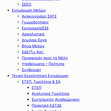
ΣΕΕΟ
Ενημέρωση Μελών
Ανακοινώσεις ΣΑΤΕ
Γνωμοδοτήσεις
Εργασιακά/ΣΣΕ
Ασφαλιστικά
Δημόσια Έργα
Βήμα Μελών
ΣΔΕ/Τμ. Κατ.
Προσφορές προς τα Μέλη
Υποδείγματα – Πρότυπα
Συνδρομές
Γενική Εργοληπτική Ενημέρωση
ΕΤΕΠ, Τιμολόγια & ΣΑ
ΕΤΕΠ
Αναλυτικά Τιμολόγια
Συντελεστές Αναθεώρησης
Πρακτικά ΕΔΤΔΕ