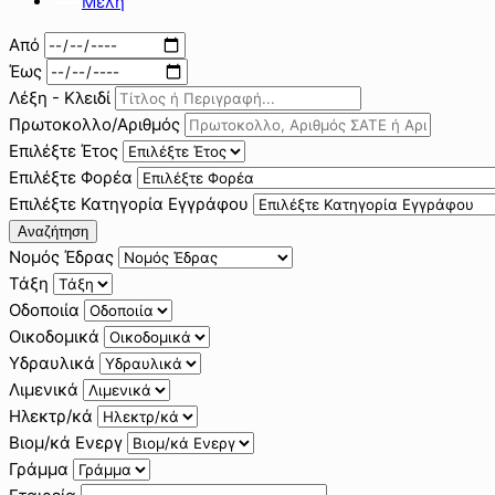
Μέλη
Από
Έως
Λέξη - Κλειδί
Πρωτοκολλο/Αριθμός
Επιλέξτε Έτος
Επιλέξτε Φορέα
Επιλέξτε Κατηγορία Εγγράφου
Αναζήτηση
Νομός Έδρας
Τάξη
Οδοποιία
Οικοδομικά
Υδραυλικά
Λιμενικά
Ηλεκτρ/κά
Βιομ/κά Ενεργ
Γράμμα