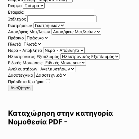
Γράμμα
Εταιρεία
Στέλεχος
Γεωτρήσεων
Αποκ/ψεις Μετ/λείων
Πράσινο
Πλωτά
Νερά - Απόβλητα
Ηλεκτρονικός Εξοπλισμός
Ειδικές Μονώσεις
Ανελκυστήρων
Δασοτεχνικά
Πρόσθετα Κριτήρια
Αναζήτηση
Καταχώρηση στην κατηγορία
Νομοθεσία PDF -