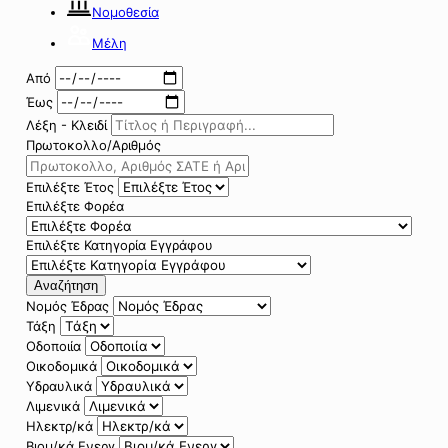
Νομοθεσία
Μέλη
Από
Έως
Λέξη - Κλειδί
Πρωτοκολλο/Αριθμός
Επιλέξτε Έτος
Επιλέξτε Φορέα
Επιλέξτε Κατηγορία Εγγράφου
Αναζήτηση
Νομός Έδρας
Τάξη
Οδοποιία
Οικοδομικά
Υδραυλικά
Λιμενικά
Ηλεκτρ/κά
Βιομ/κά Ενεργ