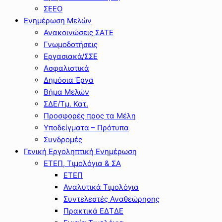
ΣΕΕΟ
Ενημέρωση Μελών
Ανακοινώσεις ΣΑΤΕ
Γνωμοδοτήσεις
Εργασιακά/ΣΣΕ
Ασφαλιστικά
Δημόσια Έργα
Βήμα Μελών
ΣΔΕ/Τμ. Κατ.
Προσφορές προς τα Μέλη
Υποδείγματα – Πρότυπα
Συνδρομές
Γενική Εργοληπτική Ενημέρωση
ΕΤΕΠ, Τιμολόγια & ΣΑ
ΕΤΕΠ
Αναλυτικά Τιμολόγια
Συντελεστές Αναθεώρησης
Πρακτικά ΕΔΤΔΕ