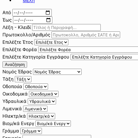
Μέλη
Από
Έως
Λέξη - Κλειδί
Πρωτοκολλο/Αριθμός
Επιλέξτε Έτος
Επιλέξτε Φορέα
Επιλέξτε Κατηγορία Εγγράφου
Αναζήτηση
Νομός Έδρας
Τάξη
Οδοποιία
Οικοδομικά
Υδραυλικά
Λιμενικά
Ηλεκτρ/κά
Βιομ/κά Ενεργ
Γράμμα