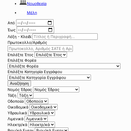
Νομοθεσία
Μέλη
Από
Έως
Λέξη - Κλειδί
Πρωτοκολλο/Αριθμός
Επιλέξτε Έτος
Επιλέξτε Φορέα
Επιλέξτε Κατηγορία Εγγράφου
Αναζήτηση
Νομός Έδρας
Τάξη
Οδοποιία
Οικοδομικά
Υδραυλικά
Λιμενικά
Ηλεκτρ/κά
Βιομ/κά Ενεργ