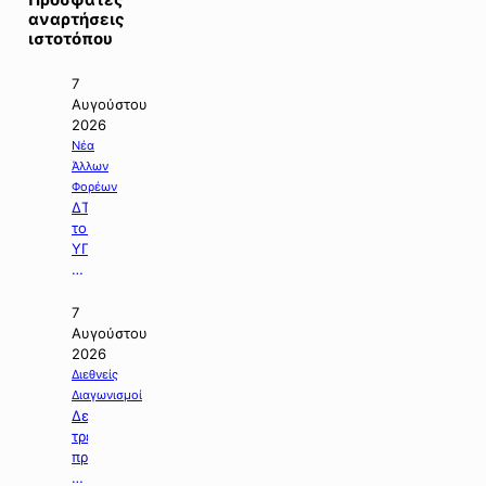
αναρτήσεις
ιστοτόπου
7
Αυγούστου
2026
Νέα
Άλλων
Φορέων
ΔΤ
του
ΥΠΠΕΝ
με
θέμα:
«Ειδικό
7
Χωροταξικό
Αυγούστου
Πλαίσιο
2026
για
Διεθνείς
τον
Διαγωνισμοί
Τουρισμό:
Δελτίο
Στρατηγικό
τρεχουσών
εργαλείο
προκηρύξεων
για
δημοσίων