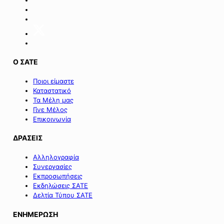
επιχειρήσεων
της
Σαμοθράκης».
Ο ΣΑΤΕ
Ποιοι είμαστε
Καταστατικό
Τα Μέλη μας
Γίνε Μέλος
Επικοινωνία
ΔΡΑΣΕΙΣ
Αλληλογραφία
Συνεργασίες
Εκπροσωπήσεις
Εκδηλώσεις ΣΑΤΕ
Δελτία Τύπου ΣΑΤΕ
ΕΝΗΜΕΡΩΣΗ