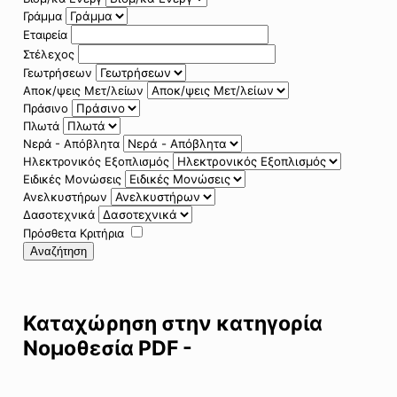
Γράμμα
Εταιρεία
Στέλεχος
Γεωτρήσεων
Αποκ/ψεις Μετ/λείων
Πράσινο
Πλωτά
Νερά - Απόβλητα
Ηλεκτρονικός Εξοπλισμός
Ειδικές Μονώσεις
Ανελκυστήρων
Δασοτεχνικά
Πρόσθετα Κριτήρια
Αναζήτηση
Καταχώρηση στην κατηγορία
Νομοθεσία PDF -