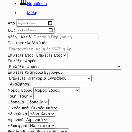
Νομοθεσία
Μέλη
Από
Έως
Λέξη - Κλειδί
Πρωτοκολλο/Αριθμός
Επιλέξτε Έτος
Επιλέξτε Φορέα
Επιλέξτε Κατηγορία Εγγράφου
Αναζήτηση
Νομός Έδρας
Τάξη
Οδοποιία
Οικοδομικά
Υδραυλικά
Λιμενικά
Ηλεκτρ/κά
Βιομ/κά Ενεργ