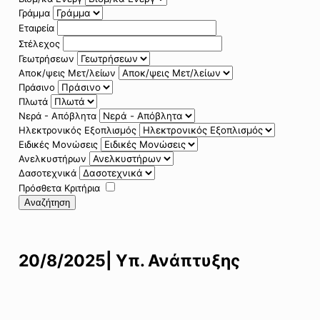
Γράμμα
Εταιρεία
Στέλεχος
Γεωτρήσεων
Αποκ/ψεις Μετ/λείων
Πράσινο
Πλωτά
Νερά - Απόβλητα
Ηλεκτρονικός Εξοπλισμός
Ειδικές Μονώσεις
Ανελκυστήρων
Δασοτεχνικά
Πρόσθετα Κριτήρια
Αναζήτηση
20/8/2025| Υπ. Ανάπτυξης