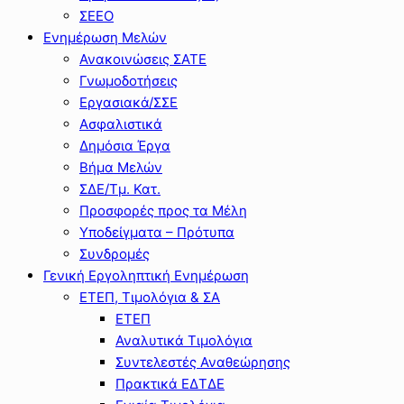
ΣΕΕΟ
Ενημέρωση Μελών
Ανακοινώσεις ΣΑΤΕ
Γνωμοδοτήσεις
Εργασιακά/ΣΣΕ
Ασφαλιστικά
Δημόσια Έργα
Βήμα Μελών
ΣΔΕ/Τμ. Κατ.
Προσφορές προς τα Μέλη
Υποδείγματα – Πρότυπα
Συνδρομές
Γενική Εργοληπτική Ενημέρωση
ΕΤΕΠ, Τιμολόγια & ΣΑ
ΕΤΕΠ
Αναλυτικά Τιμολόγια
Συντελεστές Αναθεώρησης
Πρακτικά ΕΔΤΔΕ