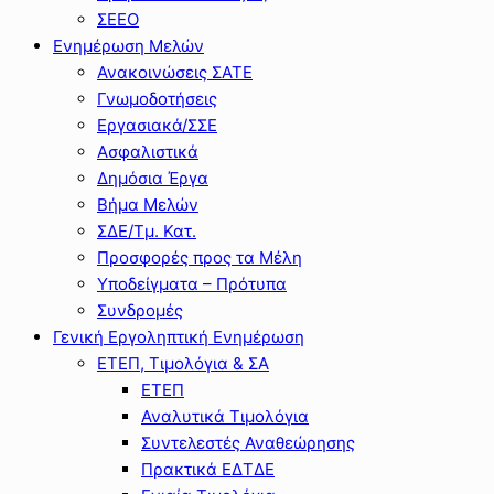
ΣΕΕΟ
Ενημέρωση Μελών
Ανακοινώσεις ΣΑΤΕ
Γνωμοδοτήσεις
Εργασιακά/ΣΣΕ
Ασφαλιστικά
Δημόσια Έργα
Βήμα Μελών
ΣΔΕ/Τμ. Κατ.
Προσφορές προς τα Μέλη
Υποδείγματα – Πρότυπα
Συνδρομές
Γενική Εργοληπτική Ενημέρωση
ΕΤΕΠ, Τιμολόγια & ΣΑ
ΕΤΕΠ
Αναλυτικά Τιμολόγια
Συντελεστές Αναθεώρησης
Πρακτικά ΕΔΤΔΕ