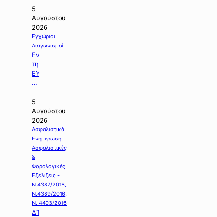
5
Αυγούστου
2026
Εγχώριοι
Διαγωνισμοί
Ενημέρωση
της
ΕΥΔΑΠ
με
θέμα:
«Διαγωνισμός
5
της
Αυγούστου
Εργολαβίας
2026
Ε-925».
Ασφαλιστικά
Ενημέρωση
Ασφαλιστικές
&
Φορολογικές
Εξελίξεις -
Ν.4387/2016,
Ν.4389/2016,
Ν. 4403/2016
ΔΤ