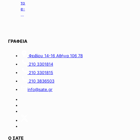
του
e-
ΕΦΚΑ
με
θέμα:
«Καταβολή
Αδειοδωροσήμου
ΓΡΑΦΕΙΑ
Αυγούστου
2026
Φειδίου 14-16 Αθήνα 106 78
σε
εργατοτεχνίτες
210 3301814
οικοδόμους».
210 3301815
210 3836503
info@sate.gr
Ο ΣΑΤΕ