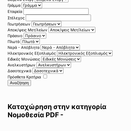
Γράμμα
Εταιρεία
Στέλεχος
Γεωτρήσεων
Αποκ/ψεις Μετ/λείων
Πράσινο
Πλωτά
Νερά - Απόβλητα
Ηλεκτρονικός Εξοπλισμός
Ειδικές Μονώσεις
Ανελκυστήρων
Δασοτεχνικά
Πρόσθετα Κριτήρια
Αναζήτηση
Καταχώρηση στην κατηγορία
Νομοθεσία PDF -