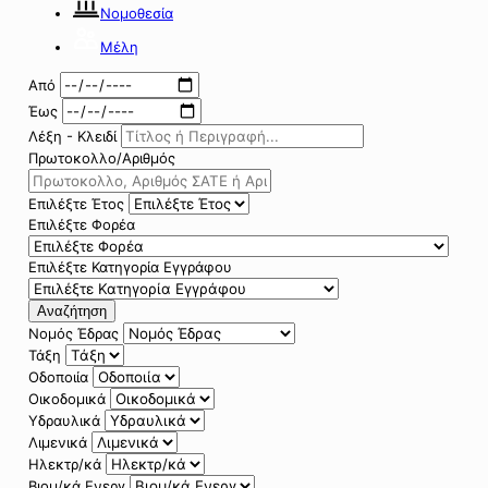
Νομοθεσία
Μέλη
Από
Έως
Λέξη - Κλειδί
Πρωτοκολλο/Αριθμός
Επιλέξτε Έτος
Επιλέξτε Φορέα
Επιλέξτε Κατηγορία Εγγράφου
Αναζήτηση
Νομός Έδρας
Τάξη
Οδοποιία
Οικοδομικά
Υδραυλικά
Λιμενικά
Ηλεκτρ/κά
Βιομ/κά Ενεργ