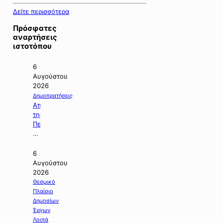
Δείτε περισσότερα
Πρόσφατες
αναρτήσεις
ιστοτόπου
6
Αυγούστου
2026
Δημοπρατήσεις
Απόφαση
της
Περιφέρειας
Κεντρικής
Μακεδονίας
με
6
την
Αυγούστου
οποία
2026
ματαιώνεται
Θεσμικό
δημοπρασία
Πλαίσιο
έργου.
Δημοσίων
Έργων
Λοιπά