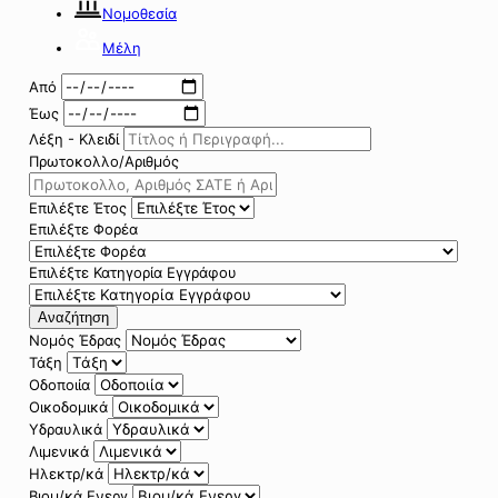
Νομοθεσία
Μέλη
Από
Έως
Λέξη - Κλειδί
Πρωτοκολλο/Αριθμός
Επιλέξτε Έτος
Επιλέξτε Φορέα
Επιλέξτε Κατηγορία Εγγράφου
Αναζήτηση
Νομός Έδρας
Τάξη
Οδοποιία
Οικοδομικά
Υδραυλικά
Λιμενικά
Ηλεκτρ/κά
Βιομ/κά Ενεργ