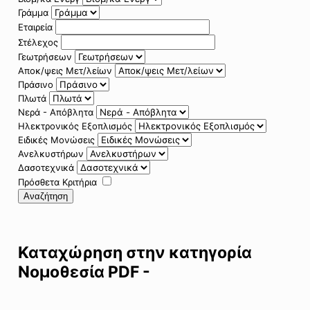
Γράμμα
Εταιρεία
Στέλεχος
Γεωτρήσεων
Αποκ/ψεις Μετ/λείων
Πράσινο
Πλωτά
Νερά - Απόβλητα
Ηλεκτρονικός Εξοπλισμός
Ειδικές Μονώσεις
Ανελκυστήρων
Δασοτεχνικά
Πρόσθετα Κριτήρια
Αναζήτηση
Καταχώρηση στην κατηγορία
Νομοθεσία PDF -