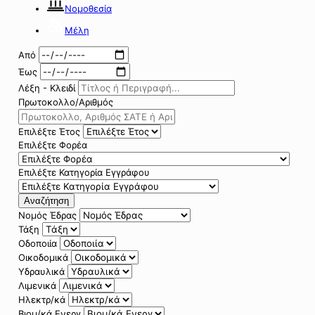
Νομοθεσία
Μέλη
Από
Έως
Λέξη - Κλειδί
Πρωτοκολλο/Αριθμός
Επιλέξτε Έτος
Επιλέξτε Φορέα
Επιλέξτε Κατηγορία Εγγράφου
Αναζήτηση
Νομός Έδρας
Τάξη
Οδοποιία
Οικοδομικά
Υδραυλικά
Λιμενικά
Ηλεκτρ/κά
Βιομ/κά Ενεργ