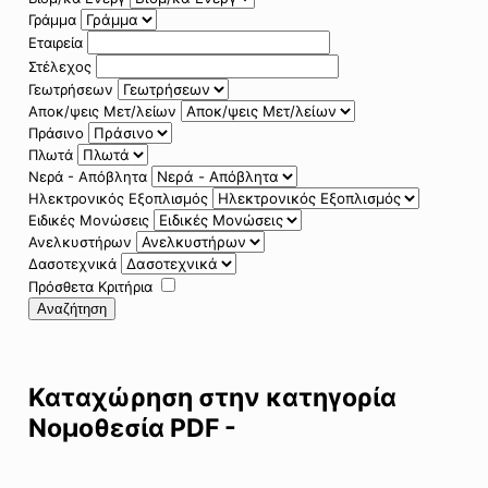
Γράμμα
Εταιρεία
Στέλεχος
Γεωτρήσεων
Αποκ/ψεις Μετ/λείων
Πράσινο
Πλωτά
Νερά - Απόβλητα
Ηλεκτρονικός Εξοπλισμός
Ειδικές Μονώσεις
Ανελκυστήρων
Δασοτεχνικά
Πρόσθετα Κριτήρια
Αναζήτηση
Καταχώρηση στην κατηγορία
Νομοθεσία PDF -