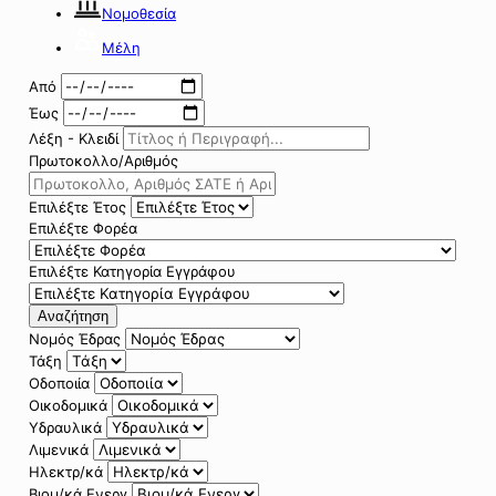
Νομοθεσία
Μέλη
Από
Έως
Λέξη - Κλειδί
Πρωτοκολλο/Αριθμός
Επιλέξτε Έτος
Επιλέξτε Φορέα
Επιλέξτε Κατηγορία Εγγράφου
Αναζήτηση
Νομός Έδρας
Τάξη
Οδοποιία
Οικοδομικά
Υδραυλικά
Λιμενικά
Ηλεκτρ/κά
Βιομ/κά Ενεργ