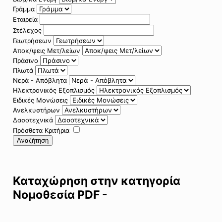
Γράμμα
Εταιρεία
Στέλεχος
Γεωτρήσεων
Αποκ/ψεις Μετ/λείων
Πράσινο
Πλωτά
Νερά - Απόβλητα
Ηλεκτρονικός Εξοπλισμός
Ειδικές Μονώσεις
Ανελκυστήρων
Δασοτεχνικά
Πρόσθετα Κριτήρια
Αναζήτηση
Καταχώρηση στην κατηγορία
Νομοθεσία PDF -