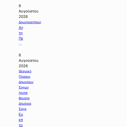
6
Αυγούστου
2026
Δημοπρατήσεις
Απόφαση
της
Περιφέρειας
Κεντρικής
Μακεδονίας
με
6
την
Αυγούστου
οποία
2026
ματαιώνεται
Θεσμικό
δημοπρασία
Πλαίσιο
έργου.
Δημοσίων
Έργων
Λοιπά
θέματα
Δημόσια
Έργα
Ευχαριστήριος
επιστολή
του