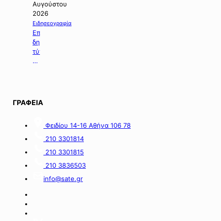
για
Αυγούστου
τη
2026
χορήγηση
Ειδησεογραφία
ενίσχυσης
Επιλογή
σε
δημοσιευμάτων
επιχειρήσεις
τύπου
με
της
οικονομικές
06.08.2026.
απώλειες
στις
περιοχές
ΓΡΑΦΕΙΑ
της
νήσου
Σαμοθράκης».
Φειδίου 14-16 Αθήνα 106 78
210 3301814
210 3301815
210 3836503
info@sate.gr