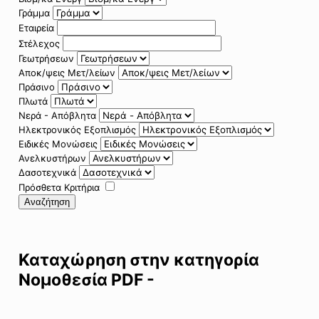
Γράμμα
Εταιρεία
Στέλεχος
Γεωτρήσεων
Αποκ/ψεις Μετ/λείων
Πράσινο
Πλωτά
Νερά - Απόβλητα
Ηλεκτρονικός Εξοπλισμός
Ειδικές Μονώσεις
Ανελκυστήρων
Δασοτεχνικά
Πρόσθετα Κριτήρια
Αναζήτηση
Καταχώρηση στην κατηγορία
Νομοθεσία PDF -