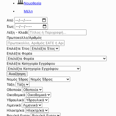
Νομοθεσία
Μέλη
Από
Έως
Λέξη - Κλειδί
Πρωτοκολλο/Αριθμός
Επιλέξτε Έτος
Επιλέξτε Φορέα
Επιλέξτε Κατηγορία Εγγράφου
Αναζήτηση
Νομός Έδρας
Τάξη
Οδοποιία
Οικοδομικά
Υδραυλικά
Λιμενικά
Ηλεκτρ/κά
Βιομ/κά Ενεργ