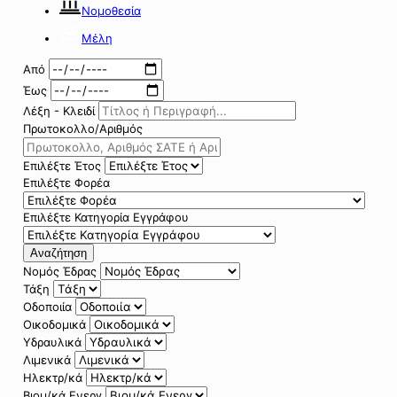
Νομοθεσία
Μέλη
Από
Έως
Λέξη - Κλειδί
Πρωτοκολλο/Αριθμός
Επιλέξτε Έτος
Επιλέξτε Φορέα
Επιλέξτε Κατηγορία Εγγράφου
Αναζήτηση
Νομός Έδρας
Τάξη
Οδοποιία
Οικοδομικά
Υδραυλικά
Λιμενικά
Ηλεκτρ/κά
Βιομ/κά Ενεργ