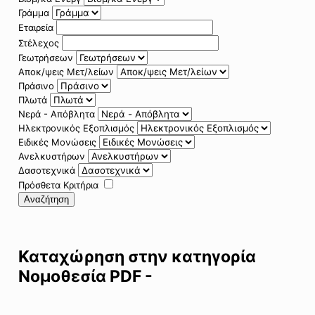
Γράμμα
Εταιρεία
Στέλεχος
Γεωτρήσεων
Αποκ/ψεις Μετ/λείων
Πράσινο
Πλωτά
Νερά - Απόβλητα
Ηλεκτρονικός Εξοπλισμός
Ειδικές Μονώσεις
Ανελκυστήρων
Δασοτεχνικά
Πρόσθετα Κριτήρια
Αναζήτηση
Καταχώρηση στην κατηγορία
Νομοθεσία PDF -