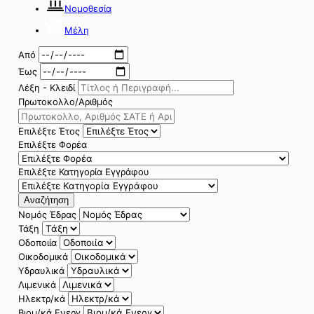
Νομοθεσία
Μέλη
Από
Έως
Λέξη - Κλειδί
Πρωτοκολλο/Αριθμός
Επιλέξτε Έτος
Επιλέξτε Φορέα
Επιλέξτε Κατηγορία Εγγράφου
Αναζήτηση
Νομός Έδρας
Τάξη
Οδοποιία
Οικοδομικά
Υδραυλικά
Λιμενικά
Ηλεκτρ/κά
Βιομ/κά Ενεργ