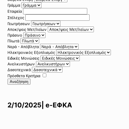
Γράμμα
Εταιρεία
Στέλεχος
Γεωτρήσεων
Αποκ/ψεις Μετ/λείων
Πράσινο
Πλωτά
Νερά - Απόβλητα
Ηλεκτρονικός Εξοπλισμός
Ειδικές Μονώσεις
Ανελκυστήρων
Δασοτεχνικά
Πρόσθετα Κριτήρια
Αναζήτηση
2/10/2025| e-ΕΦΚΑ