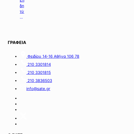
Επιλογή
σε
δημοσιευμάτων
επιχειρήσεις
τύπου
με
της
οικονομικές
06.08.2026.
απώλειες
στις
περιοχές
ΓΡΑΦΕΙΑ
της
νήσου
Σαμοθράκης».
Φειδίου 14-16 Αθήνα 106 78
210 3301814
210 3301815
210 3836503
info@sate.gr