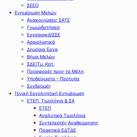
ΣΕΕΟ
Ενημέρωση Μελών
Ανακοινώσεις ΣΑΤΕ
Γνωμοδοτήσεις
Εργασιακά/ΣΣΕ
Ασφαλιστικά
Δημόσια Έργα
Βήμα Μελών
ΣΔΕ/Τμ. Κατ.
Προσφορές προς τα Μέλη
Υποδείγματα – Πρότυπα
Συνδρομές
Γενική Εργοληπτική Ενημέρωση
ΕΤΕΠ, Τιμολόγια & ΣΑ
ΕΤΕΠ
Αναλυτικά Τιμολόγια
Συντελεστές Αναθεώρησης
Πρακτικά ΕΔΤΔΕ