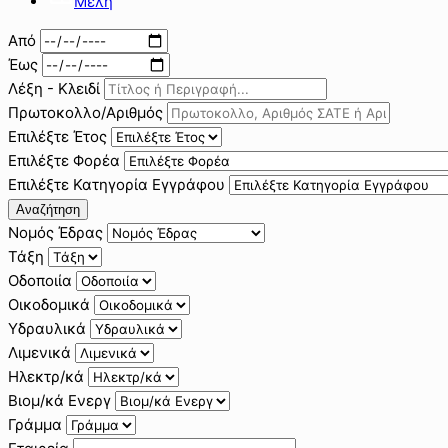
Μέλη
Από
Έως
Λέξη - Κλειδί
Πρωτοκολλο/Αριθμός
Επιλέξτε Έτος
Επιλέξτε Φορέα
Επιλέξτε Κατηγορία Εγγράφου
Αναζήτηση
Νομός Έδρας
Τάξη
Οδοποιία
Οικοδομικά
Υδραυλικά
Λιμενικά
Ηλεκτρ/κά
Βιομ/κά Ενεργ
Γράμμα