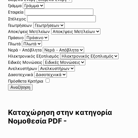
Γράμμα
Εταιρεία
Στέλεχος
Γεωτρήσεων
Αποκ/ψεις Μετ/λείων
Πράσινο
Πλωτά
Νερά - Απόβλητα
Ηλεκτρονικός Εξοπλισμός
Ειδικές Μονώσεις
Ανελκυστήρων
Δασοτεχνικά
Πρόσθετα Κριτήρια
Αναζήτηση
Καταχώρηση στην κατηγορία
Νομοθεσία PDF -