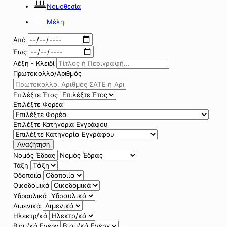
Νομοθεσία
Μέλη
Από
Έως
Λέξη - Κλειδί
Πρωτοκολλο/Αριθμός
Επιλέξτε Έτος
Επιλέξτε Φορέα
Επιλέξτε Κατηγορία Εγγράφου
Αναζήτηση
Νομός Έδρας
Τάξη
Οδοποιία
Οικοδομικά
Υδραυλικά
Λιμενικά
Ηλεκτρ/κά
Βιομ/κά Ενεργ