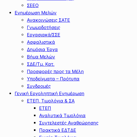
ΣΕΕΟ
Ενημέρωση Μελών
Ανακοινώσεις ΣΑΤΕ
Γνωμοδοτήσεις
Εργασιακά/ΣΣΕ
Ασφαλιστικά
Δημόσια Έργα
Βήμα Μελών
ΣΔΕ/Τμ. Κατ.
Προσφορές προς τα Μέλη
Υποδείγματα – Πρότυπα
Συνδρομές
Γενική Εργοληπτική Ενημέρωση
ΕΤΕΠ, Τιμολόγια & ΣΑ
ΕΤΕΠ
Αναλυτικά Τιμολόγια
Συντελεστές Αναθεώρησης
Πρακτικά ΕΔΤΔΕ