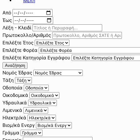
Μέλη
Από
Έως
Λέξη - Κλειδί
Πρωτοκολλο/Αριθμός
Επιλέξτε Έτος
Επιλέξτε Φορέα
Επιλέξτε Κατηγορία Εγγράφου
Αναζήτηση
Νομός Έδρας
Τάξη
Οδοποιία
Οικοδομικά
Υδραυλικά
Λιμενικά
Ηλεκτρ/κά
Βιομ/κά Ενεργ
Γράμμα