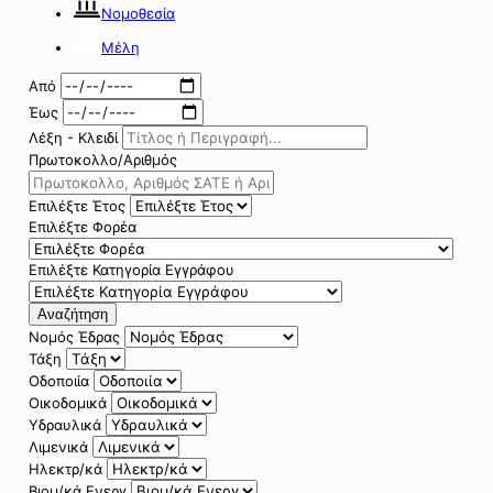
Νομοθεσία
Μέλη
Από
Έως
Λέξη - Κλειδί
Πρωτοκολλο/Αριθμός
Επιλέξτε Έτος
Επιλέξτε Φορέα
Επιλέξτε Κατηγορία Εγγράφου
Αναζήτηση
Νομός Έδρας
Τάξη
Οδοποιία
Οικοδομικά
Υδραυλικά
Λιμενικά
Ηλεκτρ/κά
Βιομ/κά Ενεργ