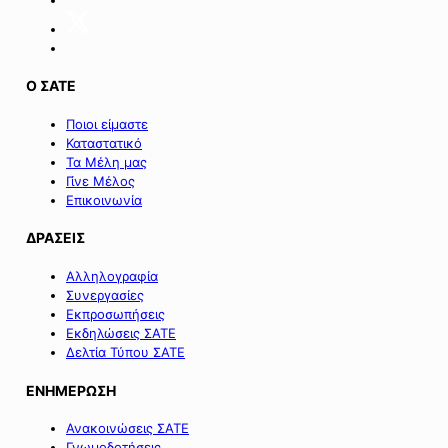
Σαμοθράκης».
Ο ΣΑΤΕ
Ποιοι είμαστε
Καταστατικό
Τα Μέλη μας
Γίνε Μέλος
Επικοινωνία
ΔΡΑΣΕΙΣ
Αλληλογραφία
Συνεργασίες
Εκπροσωπήσεις
Εκδηλώσεις ΣΑΤΕ
Δελτία Τύπου ΣΑΤΕ
ΕΝΗΜΕΡΩΣΗ
Ανακοινώσεις ΣΑΤΕ
Γνωμοδοτήσεις