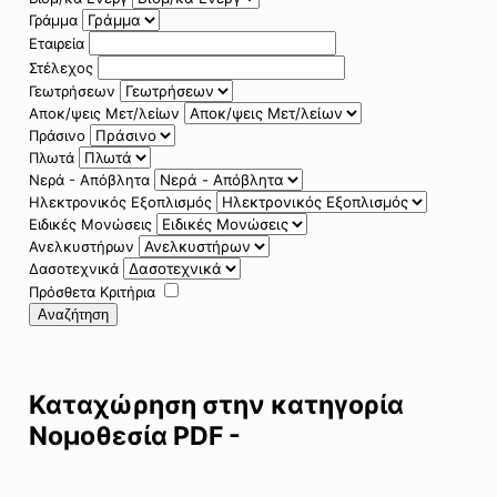
Γράμμα
Εταιρεία
Στέλεχος
Γεωτρήσεων
Αποκ/ψεις Μετ/λείων
Πράσινο
Πλωτά
Νερά - Απόβλητα
Ηλεκτρονικός Εξοπλισμός
Ειδικές Μονώσεις
Ανελκυστήρων
Δασοτεχνικά
Πρόσθετα Κριτήρια
Αναζήτηση
Καταχώρηση στην κατηγορία
Νομοθεσία PDF -