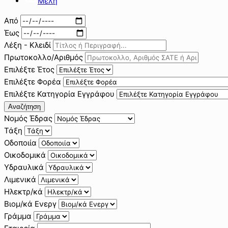
Μέλη
Από
Έως
Λέξη - Κλειδί
Πρωτοκολλο/Αριθμός
Επιλέξτε Έτος
Επιλέξτε Φορέα
Επιλέξτε Κατηγορία Εγγράφου
Αναζήτηση
Νομός Έδρας
Τάξη
Οδοποιία
Οικοδομικά
Υδραυλικά
Λιμενικά
Ηλεκτρ/κά
Βιομ/κά Ενεργ
Γράμμα