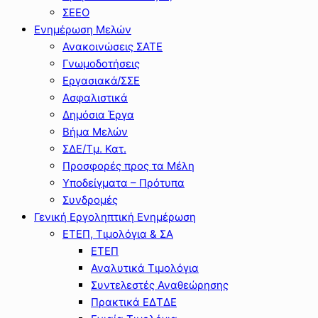
ΣΕΕΟ
Ενημέρωση Μελών
Ανακοινώσεις ΣΑΤΕ
Γνωμοδοτήσεις
Εργασιακά/ΣΣΕ
Ασφαλιστικά
Δημόσια Έργα
Βήμα Μελών
ΣΔΕ/Τμ. Κατ.
Προσφορές προς τα Μέλη
Υποδείγματα – Πρότυπα
Συνδρομές
Γενική Εργοληπτική Ενημέρωση
ΕΤΕΠ, Τιμολόγια & ΣΑ
ΕΤΕΠ
Αναλυτικά Τιμολόγια
Συντελεστές Αναθεώρησης
Πρακτικά ΕΔΤΔΕ