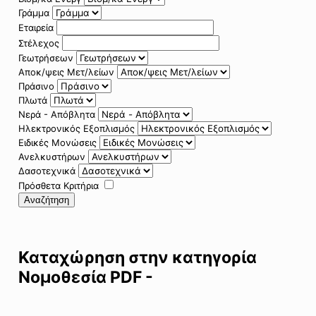
Γράμμα
Εταιρεία
Στέλεχος
Γεωτρήσεων
Αποκ/ψεις Μετ/λείων
Πράσινο
Πλωτά
Νερά - Απόβλητα
Ηλεκτρονικός Εξοπλισμός
Ειδικές Μονώσεις
Ανελκυστήρων
Δασοτεχνικά
Πρόσθετα Κριτήρια
Αναζήτηση
Καταχώρηση στην κατηγορία
Νομοθεσία PDF -