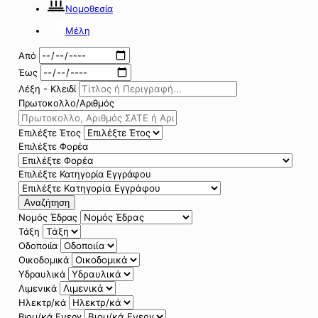
Νομοθεσία
Μέλη
Από
Έως
Λέξη - Κλειδί
Πρωτοκολλο/Αριθμός
Επιλέξτε Έτος
Επιλέξτε Φορέα
Επιλέξτε Κατηγορία Εγγράφου
Αναζήτηση
Νομός Έδρας
Τάξη
Οδοποιία
Οικοδομικά
Υδραυλικά
Λιμενικά
Ηλεκτρ/κά
Βιομ/κά Ενεργ