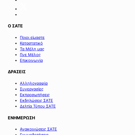
Σαμοθράκης».
Ο ΣΑΤΕ
Ποιοι είμαστε
Καταστατικό
Τα Μέλη μας
Γίνε Μέλος
Επικοινωνία
ΔΡΑΣΕΙΣ
Αλληλογραφία
Συνεργασίες
Εκπροσωπήσεις
Εκδηλώσεις ΣΑΤΕ
Δελτία Τύπου ΣΑΤΕ
ΕΝΗΜΕΡΩΣΗ
Ανακοινώσεις ΣΑΤΕ
Γνωμοδοτήσεις