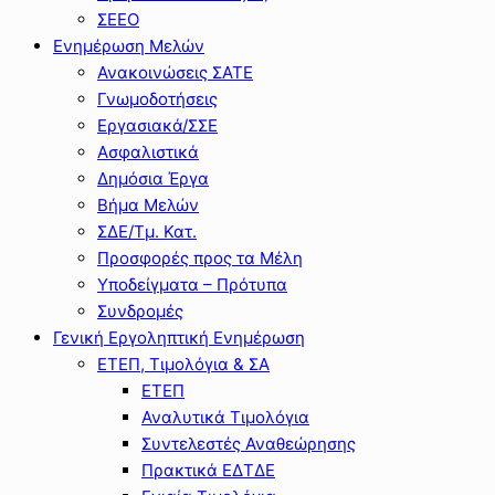
ΣΕΕΟ
Ενημέρωση Μελών
Ανακοινώσεις ΣΑΤΕ
Γνωμοδοτήσεις
Εργασιακά/ΣΣΕ
Ασφαλιστικά
Δημόσια Έργα
Βήμα Μελών
ΣΔΕ/Τμ. Κατ.
Προσφορές προς τα Μέλη
Υποδείγματα – Πρότυπα
Συνδρομές
Γενική Εργοληπτική Ενημέρωση
ΕΤΕΠ, Τιμολόγια & ΣΑ
ΕΤΕΠ
Αναλυτικά Τιμολόγια
Συντελεστές Αναθεώρησης
Πρακτικά ΕΔΤΔΕ