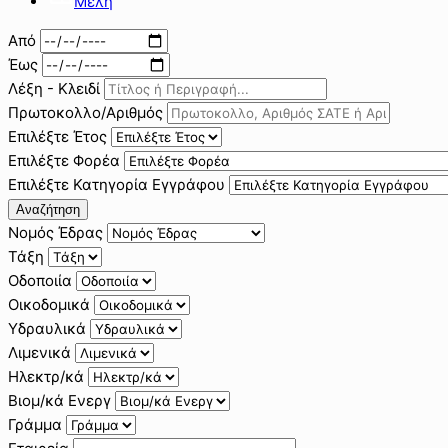
Μέλη
Από
Έως
Λέξη - Κλειδί
Πρωτοκολλο/Αριθμός
Επιλέξτε Έτος
Επιλέξτε Φορέα
Επιλέξτε Κατηγορία Εγγράφου
Αναζήτηση
Νομός Έδρας
Τάξη
Οδοποιία
Οικοδομικά
Υδραυλικά
Λιμενικά
Ηλεκτρ/κά
Βιομ/κά Ενεργ
Γράμμα