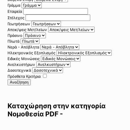
Γράμμα
Εταιρεία
Στέλεχος
Γεωτρήσεων
Αποκ/ψεις Μετ/λείων
Πράσινο
Πλωτά
Νερά - Απόβλητα
Ηλεκτρονικός Εξοπλισμός
Ειδικές Μονώσεις
Ανελκυστήρων
Δασοτεχνικά
Πρόσθετα Κριτήρια
Αναζήτηση
Καταχώρηση στην κατηγορία
Νομοθεσία PDF -