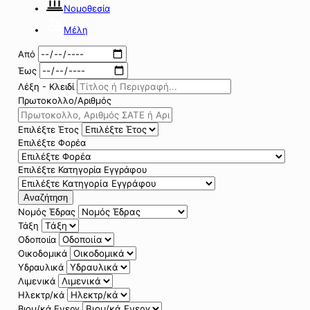
Νομοθεσία
Μέλη
Από
Έως
Λέξη - Κλειδί
Πρωτοκολλο/Αριθμός
Επιλέξτε Έτος
Επιλέξτε Φορέα
Επιλέξτε Κατηγορία Εγγράφου
Αναζήτηση
Νομός Έδρας
Τάξη
Οδοποιία
Οικοδομικά
Υδραυλικά
Λιμενικά
Ηλεκτρ/κά
Βιομ/κά Ενεργ